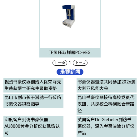
正负压取样器PC-VES
1
上一页
下一页
推荐新闻
祝贺书豪仪器创始人徐荣网先
书豪仪器邀您共同参加2026澳
生荣获博士研究生录取资格
大利亚风能大会
昆山市副市长于潜驰一行莅临
昆山书豪仪器接待高校党员代
书豪仪器视察指导
表团，共探校企科创融合新路
径
印度客户到访书豪仪器，
英国客户Dr. Giebeler到访书
AU8000黄金分析仪获现场认
豪仪器，深入考察油液分析仪
可
产品