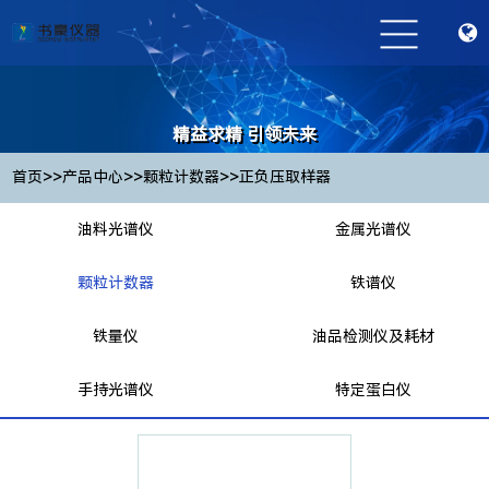
精益求精 引领未来
Striving for excellence and leading the future
>>
>>
>>
首页
产品中心
颗粒计数器
正负压取样器
油料光谱仪
金属光谱仪
颗粒计数器
铁谱仪
铁量仪
油品检测仪及耗材
手持光谱仪
特定蛋白仪