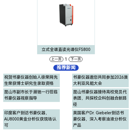
立式全谱直读光谱仪FS800
1
上一页
下一页
推荐新闻
祝贺书豪仪器创始人徐荣网先
书豪仪器邀您共同参加2026澳
生荣获博士研究生录取资格
大利亚风能大会
昆山市副市长于潜驰一行莅临
昆山书豪仪器接待高校党员代
书豪仪器视察指导
表团，共探校企科创融合新路
径
印度客户到访书豪仪器，
英国客户Dr. Giebeler到访书
AU8000黄金分析仪获现场认
豪仪器，深入考察油液分析仪
可
产品