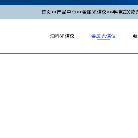
首页
>>
产品中心
>>
金属光谱仪
>>
手持式X荧
油料光谱仪
金属光谱仪
颗
油料光谱仪
PMT火花直读光谱仪
台
X荧光测硫仪
台式全谱直读光谱仪
便携
X荧光微量元素分析仪
立式全谱直读光谱仪
颗
红外油液检测传感器
空心阴极光谱仪
在线式
辉光光谱仪
在线颗
手持式X荧光光谱仪
正
颗粒