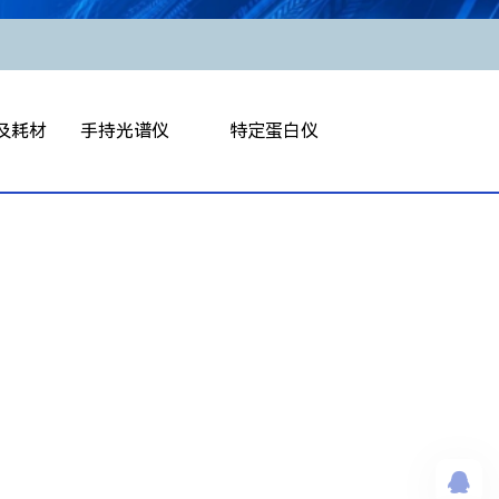
及耗材
手持光谱仪
特定蛋白仪
仪（开合式）
手持合金分析仪
全自动特定蛋白仪
仪（粘度管式）
手持激光诱导光谱仪
半自动特定蛋白仪
H2O/BN）
持密度计
定仪
数测定仪
导率仪
材