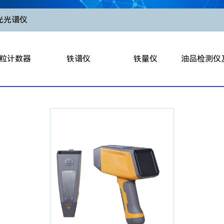
光光谱仪
粒计数器
铁谱仪
铁量仪
油品检测仪
式颗粒计数器
双联分析式铁谱仪
PQL铁磁指数仪
便携式运动粘度
式颗粒计数器
双联旋转式铁谱仪
便携式铁量仪
便携式运动粘度
粒水份测试仪
蓟管式铁谱仪
便携式油品检测仪（
颗粒计数器OL-2
智能磨粒分析软件
便携式手
粒计数器PC550
智能磨粒分析系统
水分测
负压取样器
直读式铁谱仪
水分离指
计数器传感器
便携式自动磨粒分析仪
油料电
便携式智能铁谱分析仪
耗
铁谱显微镜