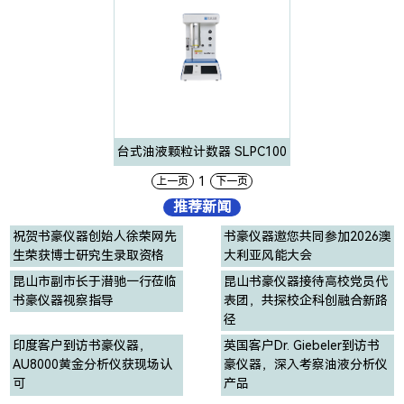
台式油液颗粒计数器 SLPC100
1
上一页
下一页
推荐新闻
祝贺书豪仪器创始人徐荣网先
书豪仪器邀您共同参加2026澳
生荣获博士研究生录取资格
大利亚风能大会
昆山市副市长于潜驰一行莅临
昆山书豪仪器接待高校党员代
书豪仪器视察指导
表团，共探校企科创融合新路
径
印度客户到访书豪仪器，
英国客户Dr. Giebeler到访书
AU8000黄金分析仪获现场认
豪仪器，深入考察油液分析仪
可
产品