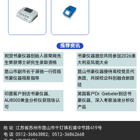
推荐资讯
祝贺书豪仪器创始人徐荣网先
书豪仪器邀您共同参加2026澳
生荣获博士研究生录取资格
大利亚风能大会
昆山市副市长于潜驰一行莅临
昆山书豪仪器接待高校党员代
书豪仪器视察指导
表团，共探校企科创融合新路
径
印度客户到访书豪仪器，
英国客户Dr. Giebeler到访书
AU8000黄金分析仪获现场认
豪仪器，深入考察油液分析仪
可
产品
地 址: 江苏省苏州市昆山市千灯镇石浦中节路419号
电 话: 0512-36863882；0512-36862668