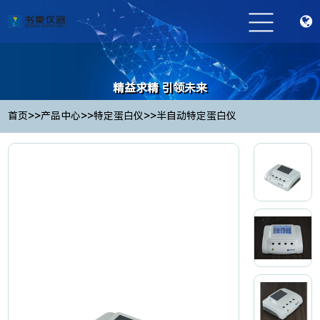
精益求精 引领未来
Striving for excellence and leading the future
>>
>>
>>
首页
产品中心
特定蛋白仪
半自动特定蛋白仪