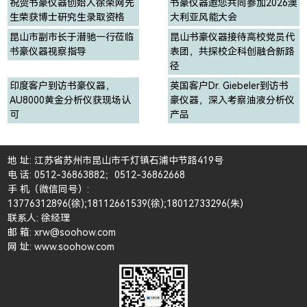
祝贺书豪仪器创始人徐荣网先
书豪仪器邀您共同参加2026澳
生荣获博士研究生录取资格
大利亚风能大会
昆山市副市长于潜驰一行莅临
昆山书豪仪器接待高校党员代
书豪仪器视察指导
表团，共探校企科创融合新路
径
印度客户到访书豪仪器，
英国客户Dr. Giebeler到访书
AU8000黄金分析仪获现场认
豪仪器，深入考察油液分析仪
可
产品
地 址: 江苏省苏州市昆山市千灯镇石浦中节路419号
电 话: 0512-36863882；0512-36862668
手 机（微信同号）:
13776312896(徐);18112661539(徐);18012733296(朱)
联系人: 徐经理
邮 箱: xrw@soohow.com
网 址: www.soohow.com