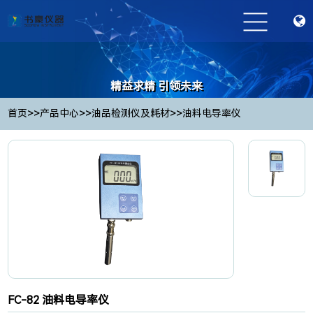
精益求精 引领未来
Striving for excellence and leading the future
>>
>>
>>
首页
产品中心
油品检测仪及耗材
油料电导率仪
FC-82 油料电导率仪